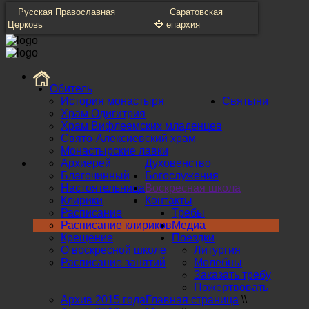
Русская Православная
Саратовская
Церковь
епархия
Обитель
История монастыря
Святыни
Храм Одигитрия
Храм Вифлеемских младенцев
Свято-Алексиевский храм
Монастырские лавки
Архиерей
Духовенство
Благочинный
Богослужения
Настоятельница
Воскресная школа
Клирики
Контакты
Расписание
Требы
Расписание клириков
Медиа
Крещение
Поездки
О воскресной школе
Литургия
Расписание занятий
Молебны
Заказать требу
Пожертвовать
Архив 2015 года
Главная страница
\\