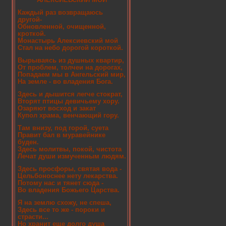
Каждый раз возвращаюсь
другой-
Обновленной, очищенной,
кроткой.
Монастырь Алексиевский мой
Стал на небо дорогой короткой.
Вырываясь из душных квартир,
От проблем, толчеи на дорогах,
Попадаем мы в Ангельский мир,
На земле - во владения Бога.
Здесь и дышится легче стократ,
Вторят птицы девичьему хору.
Озаряют восход и закат
Купол храма, венчающий гору.
Там внизу, под горой, суета
Правит бал в муравейнике
буден.
Здесь молитвы, покой, чистота
Лечат души измученным людям.
Здесь просфоры, святая вода -
Цельбоноснее нету лекарства.
Потому нас и тянет сюда -
Во владения Божьего Царства.
Я на землю схожу, не спеша,
Здесь все то же - пороки и
страсти...
Но хранит еще долго душа