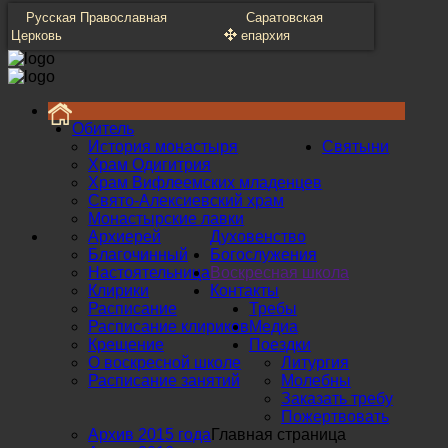
Русская Православная
Саратовская
Церковь
епархия
Обитель
История монастыря
Святыни
Храм Одигитрия
Храм Вифлеемских младенцев
Свято-Алексиевский храм
Монастырские лавки
Архиерей
Духовенство
Благочинный
Богослужения
Настоятельница
Воскресная школа
Клирики
Контакты
Расписание
Требы
Расписание клириков
Медиа
Крещение
Поездки
О воскресной школе
Литургия
Расписание занятий
Молебны
Заказать требу
Пожертвовать
Архив 2015 года
Главная страница