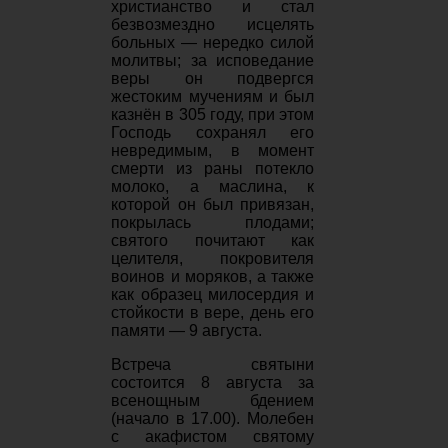
христианство и стал
безвозмездно исцелять
больных — нередко силой
молитвы; за исповедание
веры он подвергся
жестоким мучениям и был
казнён в 305 году, при этом
Господь сохранял его
невредимым, в момент
смерти из раны потекло
молоко, а маслина, к
которой он был привязан,
покрылась плодами;
святого почитают как
целителя, покровителя
воинов и моряков, а также
как образец милосердия и
стойкости в вере, день его
памяти — 9 августа.
Встреча святыни
состоится 8 августа за
всенощным бдением
(начало в 17.00). Молебен
с акафистом святому