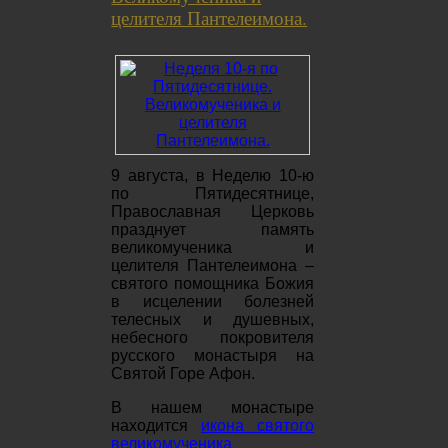
целителя Пантелеимона.
9 августа, в Неделю 10-ю
по Пятидесятнице,
Православная Церковь
празднует память
великомученика и
целителя Пантелеимона –
святого помощника Божия
в исцелении болезней
телесных и душевных,
небесного покровителя
русского монастыря на
Святой Горе Афон.
В нашем монастыре
находится
икона святого
великомученика