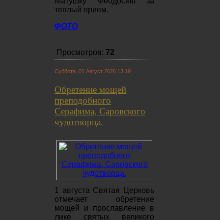
Матушку Феодосию за
теплый прием.
ФОТО
Просмотров:
72
Суббота, 01 Август 2026 13:19
Обретение мощей
преподобного
Серафима, Саровского
чудотворца.
1 августа Святая Церковь
отмечает обретение
мощей и прославление в
лике святых великого