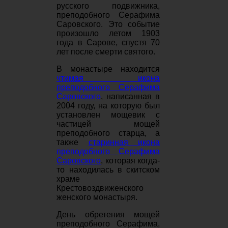
русского подвижника,
преподобного Серафима
Саровского. Это событие
произошло летом 1903
года в Сарове, спустя 70
лет после смерти святого.
В монастыре находится
чтимая икона
преподобного Серафима
Саровского
, написанная в
2004 году, на которую был
установлен мощевик с
частицей мощей
преподобного старца, а
также
старинная икона
преподобного Серафима
Саровского
, которая когда-
то находилась в скитском
храме
Крестовоздвиженского
женского монастыря.
День обретения мощей
преподобного Серафима,