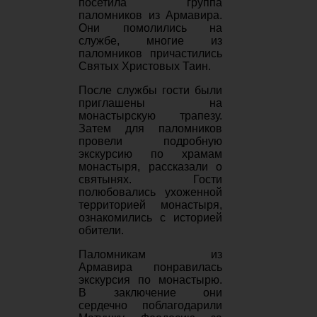
посетила группа
паломников из Армавира.
Они помолились на
службе, многие из
паломников причастились
Святых Христовых Таин.
После службы гости были
приглашены на
монастырскую трапезу.
Затем для паломников
провели подробную
экскурсию по храмам
монастыря, рассказали о
святынях. Гости
полюбовались ухоженной
территорией монастыря,
ознакомились с историей
обители.
Паломникам
из
Армавира
понравилась
экскурсия по монастырю.
В заключение они
сердечно поблагодарили