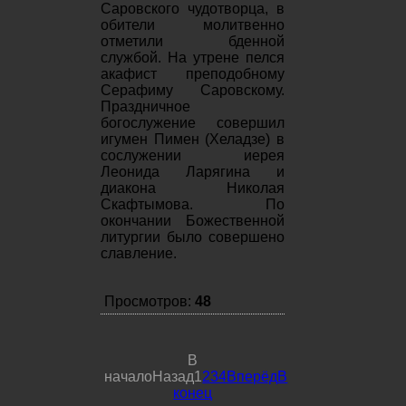
Саровского чудотворца, в
обители молитвенно
отметили бденной
службой. На утрене пелся
акафист преподобному
Серафиму Саровскому.
Праздничное
богослужение совершил
игумен Пимен (Хеладзе) в
сослужении иерея
Леонида Ларягина и
диакона Николая
Скафтымова. По
окончании Божественной
литургии было совершено
славление.
Просмотров:
48
В
начало
Назад
1
2
3
4
Вперёд
В
конец