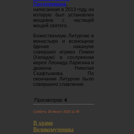
Пантелеимона
,
написанная в 2013 году, на
которую был установлен
мощевик с частицей
мощей святого.
Божественную Литургию в
монастыре и всенощное
бдение накануне
совершил игумен Пимен
(Хеладзе) в сослужении
иерея Леонида Ларягина и
диакона Николая
Скафтымова. По
окончании Литургии было
совершено славление.
Просмотров:
4
Суббота, 08 Август 2026 11:48
В храме
Великомученика