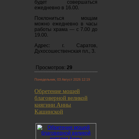
будет совершаться
ежедневно в 16.00.
Поклониться мощам
можно
ежедневно
в часы
работы храма — с 7.00 до
19.00.
Адрес: г. Саратов,
Духосошественская пл., 3.
Просмотров:
29
Понедельник, 03 Август 2026 12:19
Обретение мощей
благоверной великой
княгини Анны
Кашинской