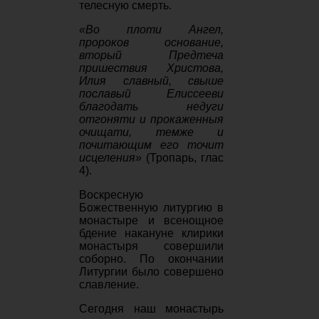
телесную смерть.
«Во плоти Ангел,
пророков основание,
вторый Предтеча
пришествия Христова,
Илия славный, свыше
пославый Елиссееви
благодать недуги
отгоняти и прокаженныя
очищати, темже и
почитающим его точит
исцеления»
(Тропарь, глас
4).
Воскресную
Божественную литургию в
монастыре и всенощное
бдение накануне клирики
монастыря совершили
соборно. По окончании
Литургии было совершено
славление.
Сегодня наш монастырь