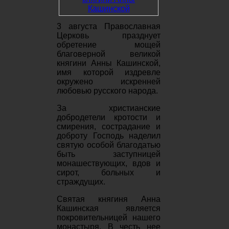
3 августа Православная
Церковь празднует
обретение мощей
благоверной великой
княгини Анны Кашинской,
имя которой издревле
окружено искренней
любовью русского народа.
За христианские
добродетели кротости и
смирения, сострадание и
доброту Господь наделил
святую особой благодатью
быть заступницей
монашествующих, вдов и
сирот, больных и
страждущих.
Святая княгиня Анна
Кашинская является
покровительницей нашего
монастыря. В честь нее