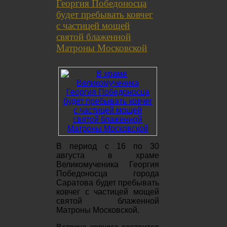
Георгия Победоносца
будет пребывать ковчег
с частицей мощей
святой блаженной
Матроны Московской
В период с 16 по 30
августа в храме
Великомученика Георгия
Победоносца города
Саратова будет пребывать
ковчег с частицей мощей
святой блаженной
Матроны Московской.