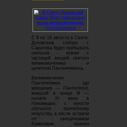
С 8 по 16 августа в Свято-
Духовском соборе г.
Саратова будет пребывать
святыня – ковчег с
частицей мощей святого
великомученика и
целителя Пантелеимона.
Великомученик
Пантелеимон (до
крещения — Пантолеон),
живший в конце III —
начале IV века в
Никомидии, с юности
обучался врачебному
искусству, а после встречи
со священником
Ермолаем принял