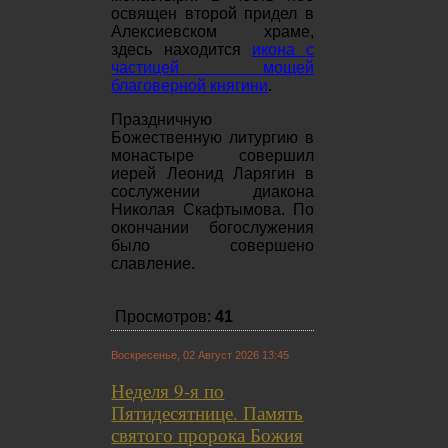
освящен второй придел в
Алексиевском храме,
здесь находится
икона с
частицей мощей
благоверной княгини
.
Праздничную
Божественную литургию в
монастыре совершил
иерей Леонид Ларягин в
сослужении диакона
Николая Скафтымова. По
окончании богослужения
было совершено
славление.
Просмотров:
41
Воскресенье, 02 Август 2026 13:45
Неделя 9-я по
Пятидесятнице. Память
святого пророка Божия