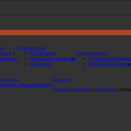
ей
Духовенство
инный
Расписание
Богослужения
ельница
Расписание клириков
О воскресной школ
Крещение
Расписание заняти
поездки
Поездки
мация для паломников
Главная страница
\\
2020 год
\\
Вели