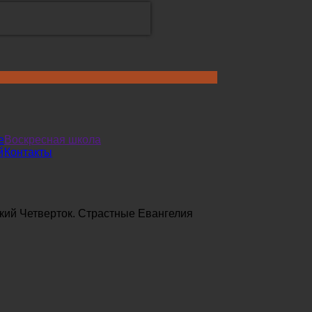
е
Воскресная школа
й
Контакты
кий Четверток. Страстные Евангелия