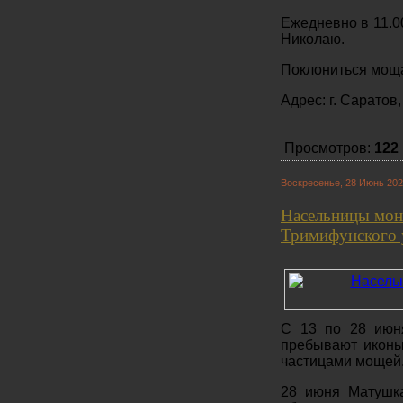
Ежедневно в 11.0
Николаю.
Поклониться мощам
Адрес: г. Саратов
Просмотров:
122
Воскресенье, 28 Июнь 202
Насельницы мон
Тримифунского 
С 13 по 28 июня
пребывают иконы
частицами мощей
28 июня Матушк