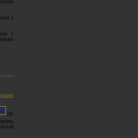
тителя
ным с
али с
ильма
рских
28
рковь
нской