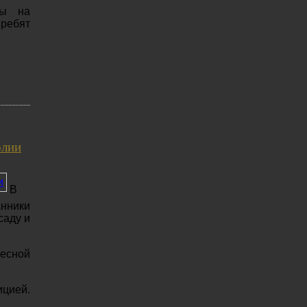
ны на
 ребят
олии
В
нники
саду и
ресной
ицией.