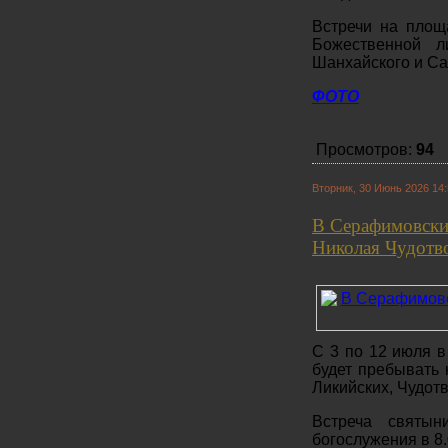
Встречи на площ
Божественной л
Шанхайского и Сан
ФОТО
Просмотров:
94
Вторник, 30 Июнь 2026 14
В Серафимовский
Николая Чудотв
С 3 по 12 июля в
будет пребывать 
Ликийских, Чудот
Встреча святын
богослужения в 8.