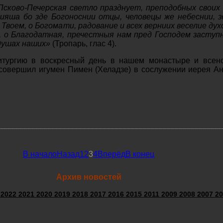
Псково-Печерская светло празднует, преподобных своих
ияша бо зде Богоноснии отцы, человецы же небеснии, 
 Твоем, о Богомати, радование и всех верниих веселие дух
, о Благодатная, пречестныя нам пред Господем заступ
душах наших»
(Тропарь, глас 4).
итургию в воскресный день в нашем монастыре и всен
совершил игумен Пимен (Хеладзе) в сослужении иерея А
В начало
Назад
1
2
3
4
Вперёд
В конец
Архив новостей
3
2022
2021
2020
2019
2018
2017
2016
2015
2011
2009
2008
2007
20