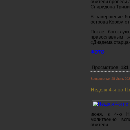
обители пропели 
Спиридона Трими
В завершение бо
острова Корфу, о
После богослуж
православным ж
«Диадема старца»
ФОТО
Просмотров:
131
Воскресенье, 28 Июнь 202
Неделя 4-я по 
июня, в 4-ю Не
молитвенно всп
обители.