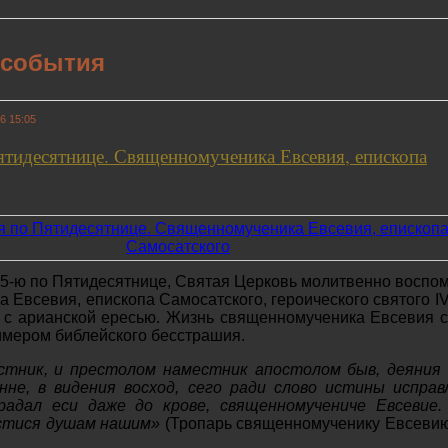
 события
6 15:05
ятидесятнице. Священномученика Евсевия, епископа
 5-ю по Пятидесятнице, Святая Церковь молитвенно воспо
 Евсевия, епископа Самосатского, героического святого IV
 с арианской ересью. Жизнь священномученика Евсевия 
мером библейского бесстрашия.
стник, и престолом наместник апостолом быв, деяния 
нне, в видения восход, сего ради слово истины исправ
радал еси даже до крове, священномучениче Евсевие.
стися душам нашим»
(Тропарь священномученику Евсевию