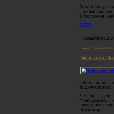
Божественную л
службой священн
в сослужении иер
ФОТО
Просмотров:
108
Пятница, 03 Июль 2026 17
Окончание работ
работу летняя 
трудничали, разу
3 июля, в день 
Францисского,
воспитанников в
Штокгамер.