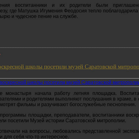
жения воспитанники и их родители были приглаше
езу, где Матушка Игумения Феодосия тепло поблагодарила
ырю и чудесное пение на службе.
7
оскресной школы посетили музей Саратовской митроп
е монастыря начала работу летняя площадка. Воспита
вателями и родителями выполняют послушания в храме, в 
 смотрят фильмы и разучивают богослужебные песнопения.
 программы площадки, преподаватели, воспитанники воск
ели посетили Музей истории Саратовской митрополии.
отвечали на вопросы, любовались представленной экспоз
 для себя что-то интересное.