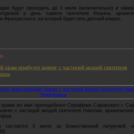
адке будут проходить до 3 июля (включительно) и заве
итургией в день памяти святителя Иоанна, архиепи
-Францисского, на которой будет петь детский клирос.
:56
 храм прибудет ковчег с частицей мощей святителя
орца
 храме во имя преподобного Серафима Саровского г. Са
ковчег с частицей мощей святителя Николая, архиеписко
ворца.
и состоится 3 июля за Божественной литургией, н
00.