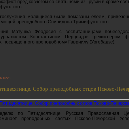
акафист пред ковчегом со святынями из Грузии в храме свя
фунтского.
гослужения молящиеся были помазаны елеем, привезен
т мощей преподобного Спиридона Тримифунтского.
ения Матушка Феодосия с воспитанницами побеседов
урналистом Константином Церцвадзе, режиссером ф
, посвященного преподобному Гавриилу (Ургебадзе).
6 16:28
Пятидесятнице. Собор преподобных отцов Псково-Пече
делю по Пятидесятнице, Русская Православная Це
оминает преподобных святых Псково-Печерской Успе