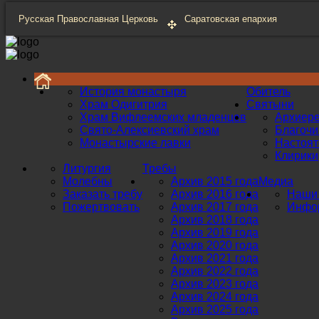
Русская Православная Церковь
Саратовская епархия
История монастыря
Обитель
Храм Одигитрия
Святыни
Храм Вифлеемских младенцев
Архиер
Свято-Алексиевский храм
Благоч
Монастырские лавки
Настоят
Клирики
Литургия
Требы
Молебны
Архив 2015 года
Медиа
Заказать требу
Архив 2016 года
Наши 
Пожертвовать
Архив 2017 года
Инфор
Архив 2018 года
Архив 2019 года
Архив 2020 года
Архив 2021 года
Архив 2022 года
Архив 2023 года
Архив 2024 года
Архив 2025 года