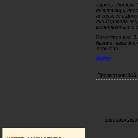
«Днесь обитель 
почитающи; прос
ангелы; се в Дому
яко даровала еси
молитвенники о 
Божественную Л
бдение накануне 
Хорькова.
ФОТО
Просмотров:
116
2025
2024
202