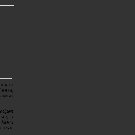
минает
 века,
служит
обрел
ляя, и
 Моли
, глас