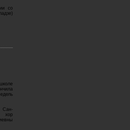
ии со
ладзе)
школе
нчила
едель
 Сан-
й хор
риевны