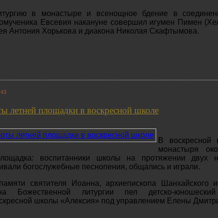
итургию в монастыре и всенощное бдение в соединен
омученика Евсевия накануне совершил игумен Пимен (Хе
ея Антония Хорькова и диакона Николая Скафтымова.
:43
ы летней площадки в воскресной школе
В воскресной 
монастыря око
площадка: воспитанники школы на протяжении двух н
чивали богослужебные песнопения, общались и играли.
памяти святителя Иоанна, архиепископа Шанхайского и
 на Божественной литургии пел детско-юношески
оскресной школы «Алексия» под управлением Елены Дмит