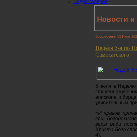
Видео-галерея
Новости и
Воскресенье, 05 Июль 202
Неделя 5-я по П
Самосатского
5 июля, в Неделю
священномученика
епископа и борца
удивительным при
«И нравом прича
еси, Богодохнове
веры ради пост
Христа Бога спа
4).