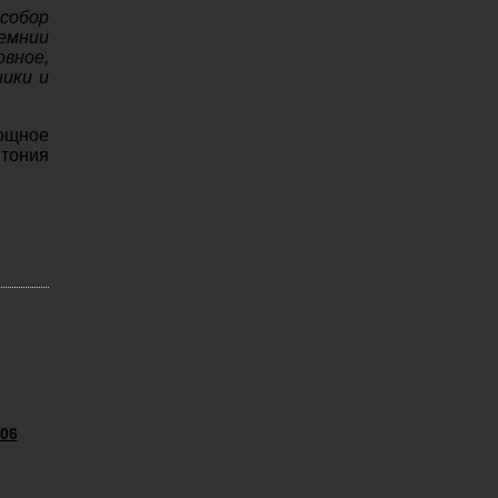
 собор
земнии
овное,
ники и
ощное
нтония
06