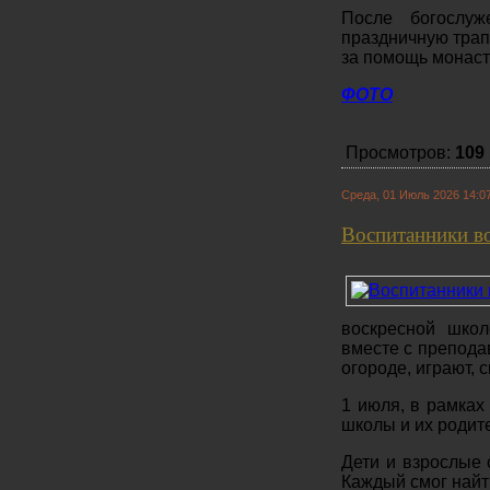
После богослу
праздничную трап
за помощь монаст
ФОТО
Просмотров:
109
Среда, 01 Июль 2026 14:0
Воспитанники в
воскресной школ
вместе с препода
огороде, играют,
1 июля, в рамках
школы и их родит
Дети и взрослые 
Каждый смог найти