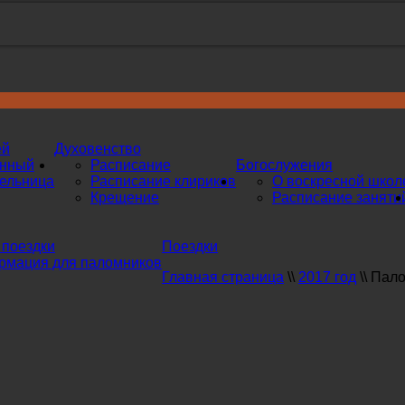
ей
Духовенство
инный
Расписание
Богослужения
ельница
Расписание клириков
О воскресной школ
Крещение
Расписание заняти
поездки
Поездки
мация для паломников
Главная страница
\\
2017 год
\\
Пало