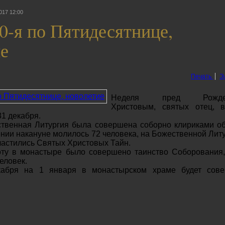
017 12:00
0-я по Пятидесятнице,
е
Печать
Э
Неделя пред Рождес
Христовым, святых отец, 
31 декабря.
твенная Литургия была совершена соборно клириками об
нии накануне молилось 72 человека, на Божественной Литу
ичастились Святых Христовых Тайн.
оту в монастыре было совершено таинство Соборования,
еловек.
кабря на 1 января в монастырском храме будет сов