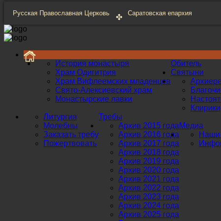
Русская Православная Церковь
Саратовская епархия
История монастыря
Обитель
Храм Одигитрия
Святыни
Храм Вифлеемских младенцев
Архиер
Свято-Алексиевский храм
Благоч
Монастырские лавки
Настоят
Клирики
Литургия
Требы
Молебны
Архив 2015 года
Медиа
Заказать требу
Архив 2016 года
Наши 
Пожертвовать
Архив 2017 года
Инфор
Архив 2018 года
Архив 2019 года
Архив 2020 года
Архив 2021 года
Архив 2022 года
Архив 2023 года
Архив 2024 года
Архив 2025 года