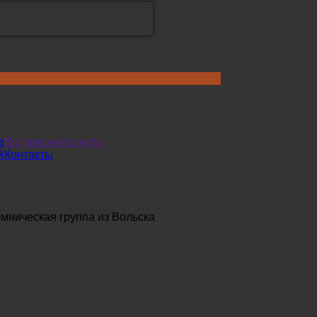
е
Воскресная школа
й
Контакты
мническая группа из Вольска