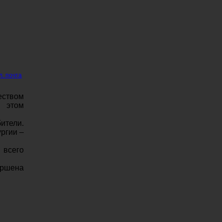
л. почта
твом
в этом
ители.
ргии –
 всего
ершена