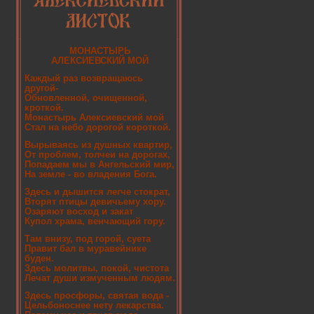
МОНАСТЫРЬ
АЛЕКСИЕВСКИЙ МОЙ
Каждый раз возвращаюсь
другой-
Обновленной, очищенной,
кроткой.
Монастырь Алексиевский мой
Стал на небо дорогой короткой.
Вырываясь из душных квартир,
От проблем, толчеи на дорогах,
Попадаем мы в Ангельский мир,
На земле - во владения Бога.
Здесь и дышится легче стократ,
Вторят птицы девичьему хору.
Озаряют восход и закат
Купол храма, венчающий гору.
Там внизу, под горой, суета
Правит бал в муравейнике
буден.
Здесь молитвы, покой, чистота
Лечат души измученным людям.
Здесь просфоры, святая вода -
Цельбоноснее нету лекарства.