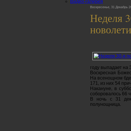
Видео-галерея
Воскресенье, 31 Декабрь 2
Неделя 3
новолети
году выпадает на 
Воскресная Божес
На всенощном бде
171, из них 54 пр
Накануне, в субб
соборовалось 66 ч
В ночь с 31 де
полунощница.