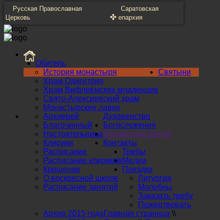
Русская Православная
Саратовская
Церковь
епархия
Обитель
История монастыря
Святыни
Храм Одигитрия
Храм Вифлеемских младенцев
Свято-Алексиевский храм
Монастырские лавки
Архиерей
Духовенство
Благочинный
Богослужения
Настоятельница
Воскресная школа
Клирики
Контакты
Расписание
Требы
Расписание клириков
Медиа
Крещение
Поездки
О воскресной школе
Литургия
Расписание занятий
Молебны
Заказать требу
Пожертвовать
Архив 2015 года
Главная страница
\\