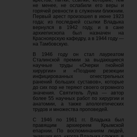
не менее, не ослабили его веры и
горячей ревности в служении ближним.
Первый арест произошел в июне 1923
года; из последней ссылки Владыка
вернулся в 1942 году, и в сане
архиепископа был назначен на
Красноярскую кафедру, а в 1944 году —
на Тамбовскую.
В 1946 году он стал лауреатом
Сталинской премии за выдающиеся
научные труды «Очерки гнойной
хирургии» и «Поздние резекции
инфицированных огнестрельных
ранений больших суставов», которые
до сих пор не теряют своего огромного
значения. Святитель Лука — автор
более 55 научных работ по хирургии и
анатомии, а также апологетических
трудов и множества проповедей.
С 1946 по 1961 гг. Владыка был
правящим архиереем Крымской
епархии. По воспоминаниям людей,
знавших его, «когда Владыка служил, в