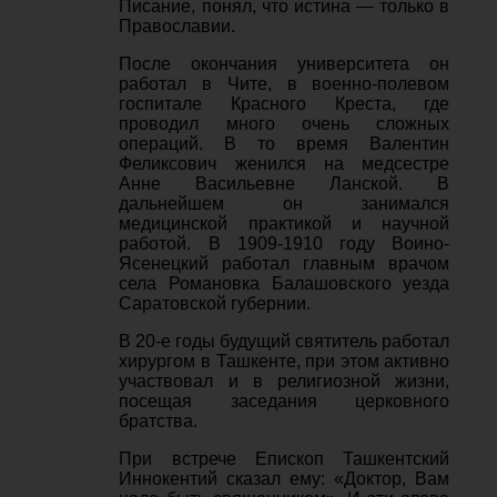
Писание, понял, что истина — только в
Православии.
После окончания университета он
работал в Чите, в военно-полевом
госпитале Красного Креста, где
проводил много очень сложных
операций. В то время Валентин
Феликсович женился на медсестре
Анне Васильевне Ланской. В
дальнейшем он занимался
медицинской практикой и научной
работой. В 1909-1910 году Воино-
Ясенецкий работал главным врачом
села Романовка Балашовского уезда
Саратовской губернии.
В 20-е годы будущий святитель работал
хирургом в Ташкенте, при этом активно
участвовал и в религиозной жизни,
посещая заседания церковного
братства.
При встрече Епископ Ташкентский
Иннокентий сказал ему: «Доктор, Вам