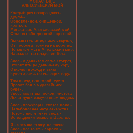
МОНАСТЫРЬ
АЛЕКСИЕВСКИЙ МОЙ
Каждый раз возвращаюсь
другой-
Обновленной, очищенной,
кроткой.
Монастырь Алексиевский мой
Стал на небо дорогой короткой.
Вырываясь из душных квартир,
От проблем, толчеи на дорогах,
Попадаем мы в Ангельский мир,
На земле - во владения Бога.
Здесь и дышится легче стократ,
Вторят птицы девичьему хору.
Озаряют восход и закат
Купол храма, венчающий гору.
Там внизу, под горой, суета
Правит бал в муравейнике
буден.
Здесь молитвы, покой, чистота
Лечат души измученным людям.
Здесь просфоры, святая вода -
Цельбоноснее нету лекарства.
Потому нас и тянет сюда -
Во владения Божьего Царства.
Я на землю схожу, не спеша,
Здесь все то же - пороки и