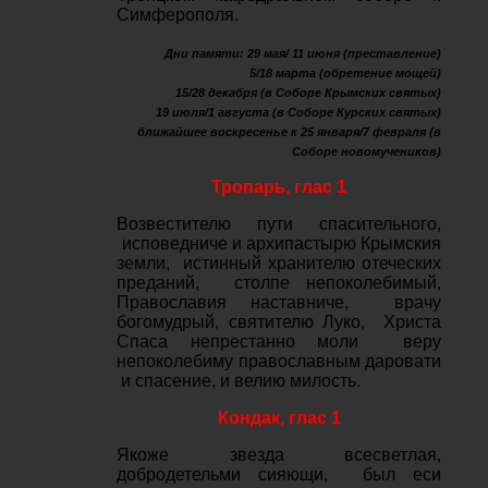
Симферополя.
Дни памяти: 29 мая/ 11 июня (преставление)
5/18 марта (обретение мощей)
15/28 декабря (в Соборе Крымских святых)
19 июля/1 августа (в Соборе Курских святых)
ближайшее воскресенье к 25 января/7 февраля (в
Соборе новомучеников)
Тропарь, глас 1
Возвестителю пути спасительного,
исповедниче и архипастырю Крымския
земли, истинный хранителю отеческих
преданий, столпе непоколебимый,
Православия наставниче, врачу
богомудрый, святителю Луко, Христа
Спаса непрестанно моли веру
непоколебиму православным даровати
и спасение, и велию милость.
Кондак, глас 1
Якоже звезда всесветлая,
добродетельми сияющи, был еси