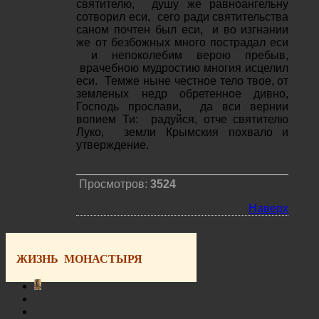
святителю, душу же равноангельну
сотворил еси, сего ради святительства
саном почтен был еси, и во изгнании
же от безбожных много пострадал еси
и непоколебим верою пребыв,
врачебною мудростию многия исцелил
еси. Темже ныне честное тело твое, от
земленых недр обретенное дивно,
Господь прослави, да вси вернии
вопием Ти: радуйся, отче святителю
Луко, земли Крымския похвало и
утверждение.
Просмотров:
3524
Наверх
ЖИЗНЬ МОНАСТЫРЯ