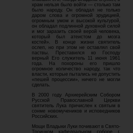
храм нельзя было войти — столько там
было народу. Он обладал не только
даром слова и огромной эрудицией,
огромным умом и высокой культурой,
он обладал подлинной духовной силой
и мог заразить своей верой человека,
который был атеистом до мозга
костей». В конце жизни святитель
ослеп, но при этом не оставлял свой
паствы. Преставился ко Господу
верный Его служитель 11 июня 1961
года. На похороны его пришло
огромное количество народу, так что
власти, которые пытались не допустить
«пешей процессии», ничего не могли
сделать.
В 2000 году Архиерейским Собором
Русской Православной Церкви
святитель Лука причислен к святым в
сонме новомучеников и исповедников
Российских.
Мощи Владыки Луки почивают в Свято-
Троицком кафедральном соборе г.