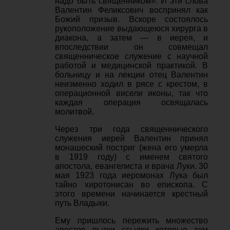
надо быть священником». И эти слова
Валентин Феликсович воспринял как
Божий призыв. Вскоре состоялось
рукоположение выдающеюся хирурга в
диакона, а затем — в иерея, и
впоследствии он совмещал
священническое служение с научной
работой и медицинской практикой. В
больницу и на лекции отец Валентин
неизменно ходил в рясе с крестом, в
операционной висели иконы, так что
каждая операция освящалась
молитвой.
Через три года священнического
служения иерей Валентин принял
монашеский постриг (жена его умерла
в 1919 году) с именем святого
апостола, евангелиста и врача Луки. 30
мая 1923 года иеромонах Лука был
тайно хиротонисан во епископа. С
этого времени начинается крестный
путь Владыки.
Ему пришлось пережить множество
арестов, пытки, ссылки, которые, тем