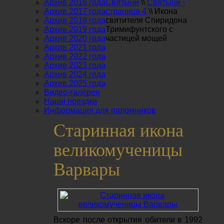
Архив 2016 года
Святыни
\\
Святыни -
Архив 2017 года
страница 4
\\
Икона
Архив 2018 года
святителя Спиридона
Архив 2019 года
Тримифунтского с
Архив 2020 года
частицей мощей
Архив 2021 года
Архив 2022 года
Архив 2023 года
Архив 2024 года
Архив 2025 года
Видео-галерея
Наши поездки
Информация для паломников
Старинная икона
великомученицы
Варвары
Вскоре после открытия обители в 1992