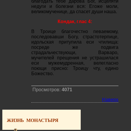
благодать тебе дарова Бог, исцеляти
недуги и болезни вся: Егоже моли,
великомученице, да спасет души наша.
Кондак, глас 4:
В Троице благочестно певаемому,
последовавши Богу, страстотерпице,
идольская притупила еси чтилища:
посреде же подвига
страдальчествующи, Варваро,
мучителей прещения не устрашилася
еси мужемудренная, велегласно
поющи присно: Троицу чту, едино
Божество.
Просмотров:
4071
Наверх
ЖИЗНЬ МОНАСТЫРЯ