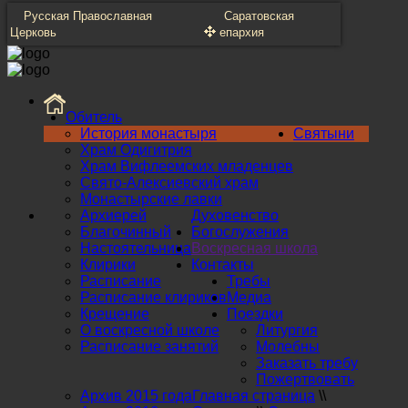
Русская Православная
Саратовская
Церковь
епархия
Обитель
История монастыря
Святыни
Храм Одигитрия
Храм Вифлеемских младенцев
Свято-Алексиевский храм
Монастырские лавки
Архиерей
Духовенство
Благочинный
Богослужения
Настоятельница
Воскресная школа
Клирики
Контакты
Расписание
Требы
Расписание клириков
Медиа
Крещение
Поездки
О воскресной школе
Литургия
Расписание занятий
Молебны
Заказать требу
Пожертвовать
Архив 2015 года
Главная страница
\\