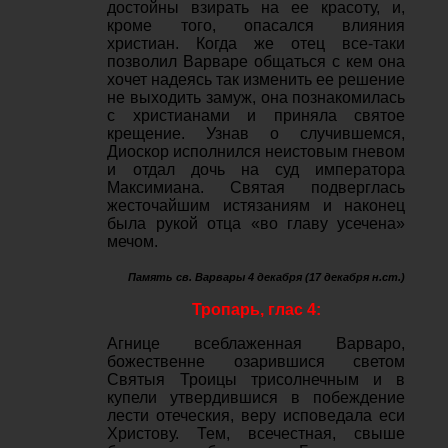
достойны взирать на ее красоту, и,
кроме того, опасался влияния
христиан. Когда же отец все-таки
позволил Варваре общаться с кем она
хочет надеясь так изменить ее решение
не выходить замуж, она познакомилась
с христианами и приняла святое
крещение. Узнав о случившемся,
Диоскор исполнился неистовым гневом
и отдал дочь на суд императора
Максимиана. Святая подверглась
жесточайшим истязаниям и наконец
была рукой отца «во главу усечена»
мечом.
Память св. Варвары 4 декабря (17 декабря н.ст.)
Тропарь, глас 4:
Агнице всеблаженная Варваро,
божественне озарившися светом
Святыя Троицы трисолнечным и в
купели утвердившися в побеждение
лести отеческия, веру исповедала еси
Христову. Тем, всечестная, свыше