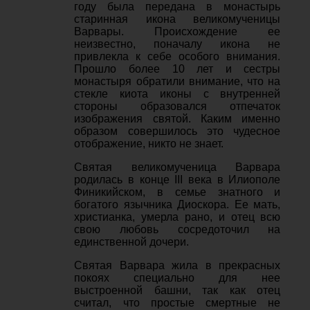
году была передана в монастырь
старинная икона великомученицы
Варвары. Происхождение ее
неизвестно, поначалу икона не
привлекла к себе особого внимания.
Прошло более 10 лет и сестры
монастыря обратили внимание, что на
стекле киота иконы с внутренней
стороны образовался отпечаток
изображения святой. Каким именно
образом совершилось это чудесное
отображение, никто не знает.
Святая великомученица Варвара
родилась в конце III века в Илиополе
Финикийском, в семье знатного и
богатого язычника Диоскора. Ее мать,
христианка, умерла рано, и отец всю
свою любовь сосредоточил на
единственной дочери.
Святая Варвара жила в прекрасных
покоях специально для нее
выстроенной башни, так как отец
считал, что простые смертные не