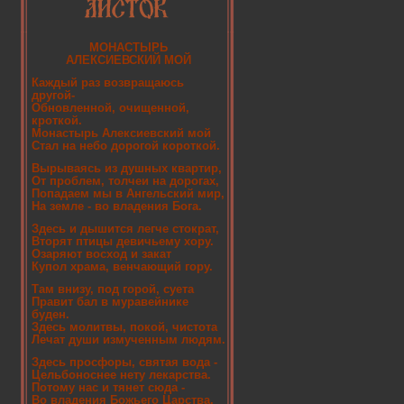
МОНАСТЫРЬ
АЛЕКСИЕВСКИЙ МОЙ
Каждый раз возвращаюсь
другой-
Обновленной, очищенной,
кроткой.
Монастырь Алексиевский мой
Стал на небо дорогой короткой.
Вырываясь из душных квартир,
От проблем, толчеи на дорогах,
Попадаем мы в Ангельский мир,
На земле - во владения Бога.
Здесь и дышится легче стократ,
Вторят птицы девичьему хору.
Озаряют восход и закат
Купол храма, венчающий гору.
Там внизу, под горой, суета
Правит бал в муравейнике
буден.
Здесь молитвы, покой, чистота
Лечат души измученным людям.
Здесь просфоры, святая вода -
Цельбоноснее нету лекарства.
Потому нас и тянет сюда -
Во владения Божьего Царства.