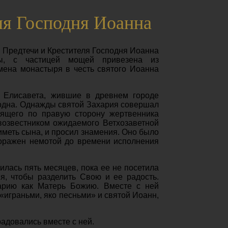
ля Господня Иоанна
 Предтечи и Крестителя Господня Иоанна
ы, с частицей мощей привезена из
умена монастыря в честь святого Иоанна
и Елисавета, жившие в древнем городе
плодна. Однажды святой Захария совершал
оящего по правую сторону жертвенника
овозвестником ожидаемого Ветхозаветной
иметь сына, и просил знамения. Оно было
поражен немотой до времени исполнения
илась пять месяцев, пока ее не посетила
, чтобы разделить Свою и ее радость.
Марию как Матерь Божию. Вместе с ней
играньми, яко песньми» и святой Иоанн,
радовались вместе с ней.