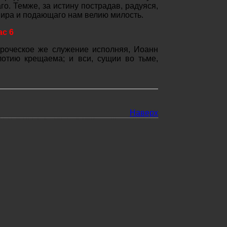
о. Темже, за истину пострадав, радуяся,
мира и подающаго нам велию милость.
ас 6
ороческое же служение исполняя, Иоанн
лотию крещаема; и вси, сущии во тьме,
Наверх