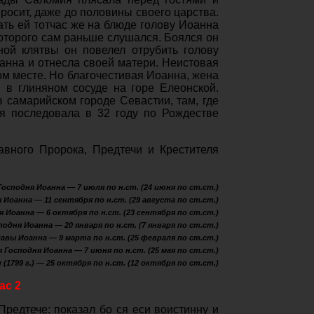
просит, даже до половины своего царства.
ть ей тотчас же на блюде голову Иоанна
которого сам раньше слушался. Боялся он
ной клятвы он повелел отрубить голову
оанна и отнесла своей матери. Неистовая
ом месте. Но благочестивая Иоанна, жена
 в глиняном сосуде на горе Елеонской.
в самарийском городе Севастии, там, где
ля последовала в 32 году по Рождестве
авного Пророка, Предтечи и Крестителя
сподня Иоанна — 7 июля по н.ст. (24 июня по ст.ст.)
оанна — 11 сентября по н.ст. (29 августа по ст.ст.)
Иоанна — 6 октября по н.ст. (23 сентября по ст.ст.)
дня Иоанна — 20 января по н.ст. (7 января по ст.ст.)
главы Иоанна — 9 марта по н.ст. (25 февраля по ст.ст.)
Господня Иоанна — 7 июня по н.ст. (25 мая по ст.ст.)
1799 г.) — 25 октября по н.ст. (12 октября по ст.ст.)
ас 2
Предтече: показал бо ся еси воистинну и