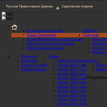
Русская Православная Церковь
Саратовская епархия
История монастыря
Обитель
Храм Одигитрия
Святыни
Храм Вифлеемских младенцев
Архиер
Свято-Алексиевский храм
Благоч
Монастырские лавки
Настоят
Клирики
Литургия
Требы
Молебны
Архив 2015 года
Медиа
Заказать требу
Архив 2016 года
Наши 
Пожертвовать
Архив 2017 года
Инфор
Архив 2018 года
Предтечи и
Архив 2019 года
Архив 2020 года
Архив 2021 года
Архив 2022 года
Архив 2023 года
Архив 2024 года
Архив 2025 года