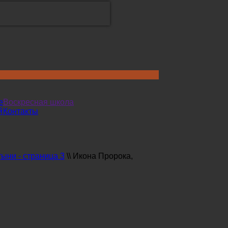
е
Воскресная школа
й
Контакты
ыни - страница 3
\\
Икона Пророка,