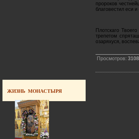
пророков честнейш
благовестил еси и
Плотскаго Твоего
трепетом спряташ
озаряхуся, воспев
Просмотров:
3108
ЖИЗНЬ МОНАСТЫРЯ