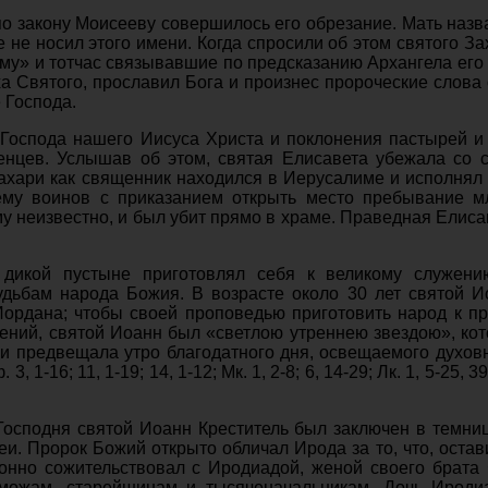
о закону Моисееву совершилось его обрезание. Мать назв
де не носил этого имени. Когда спросили об этом святого З
му» и тотчас связывавшие по предсказанию Архангела его 
а Святого, прославил Бога и произнес пророческие слова
 Господа.
Господа нашего Иисуса Христа и поклонения пастырей и
енцев. Услышав об этом, святая Елисавета убежала со
ахари как священник находился в Иерусалиме и исполнял
ему воинов с приказанием открыть место пребывание м
ему неизвестно, и был убит прямо в храме. Праведная Елис
дикой пустыне приготовлял себя к великому служени
удьбам народа Божия. В возрасте около 30 лет святой 
Иордана; чтобы своей проповедью приготовить народ к 
ений, святой Иоанн был «светлою утреннею звездою», ко
д и предвещала утро благодатного дня, освещаемого дух
3, 1-16; 11, 1-19; 14, 1-12; Мк. 1, 2-8; 6, 14-29; Лк. 1, 5-25, 39-
осподня святой Иоанн Креститель был заключен в темниц
и. Пророк Божий открыто обличал Ирода за то, что, остав
онно сожительствовал с Иродиадой, женой своего брата
ьможам, старейшинам и тысяченачальникам. Дочь Ирод