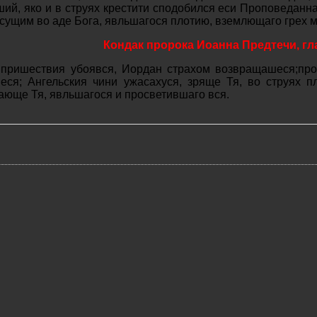
ий, яко и в струях крестити сподобился еси Проповеданнаг
 сущим во аде Бога, явльшагося плотию, вземлющаго грех 
Кондак пророка Иоанна Предтечи, гл
 пришествия убоявся, Иордан страхом возвращашеся;пр
еся; Ангельския чини ужасахуся, зряще Тя, во струях п
ающе Тя, явльшагося и просветившаго вся.