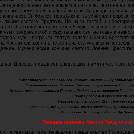
благодарность девице он поклялся дать все, чего она ни по
ица по совету своей злобной матери Иродиады просила да
опечалился. Он боялся гнева Божия за убийство пророка, 
й любил святого Предтечу. Но из-за гостей и неосторож
отдать Саломии, которая взяла блюдо с главой святого И
 язык пророка иглой и закопала его святую главу в нечист
одова Хузы, погребла святую голову Иоанна Крестителя
а Крестителя взяли в ту же ночь его ученики и погребли 
еяние. Мученическая кончина святого Иоанна Крестите
вная Церковь празднует следующие памяти честного сл
Рождество честного славного Пророка, Предтечи и Крестителя Го
Усекновение главы Пророка, Предтечи и Крестителя Господня И
Зачатие честного, славного Пророка, Предтечи и Крестителя Господня 
Собор Предтечи и Крестителя Госпо
Первое (IV в.) и второе (452 г.) обретение 
Третье (ок. 850 г.) обретение главы Предтечи и Крестителя 
Перенесение десной руки Иоанна Предтечи (
Тропарь пророка Иоанна Предтечи гл
 с похвалами, тебе же довлеет свидетельство Господне, 