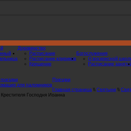
ей
Духовенство
инный
Расписание
Богослужения
ельница
Расписание клириков
О воскресной школ
Крещение
Расписание заняти
поездки
Поездки
мация для паломников
Главная страница
\\
Святыни
\\
Свят
 Крестителя Господня Иоанна