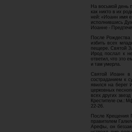
На восьмой день п
как никто в их ро
ней: «Иоанн имя е
исполнившись Дух
Иоанне - Предтече
После Рождества 
избить всех млад
пещере. Святой З
Ирод послал к н
ответил, что это 
и там умерла.
Святой Иоанн в 
состраданием к с
явился на берег 
церковных песноп
всех других звез
Крестителе см.: Мф. 
22-26.
После Крещения Г
правителем Галиле
Арефы, он беззак
устроил пир вел