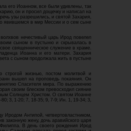
ала его Иоанном, все были удивлены, так
ахарию, он и просил дощечку и написал на
речь узы разрешились, и святой Захария,
 о явившемся в мир Мессии и о сем сыне
 волхвов нечестивый царь Ирод повелел
 своим сыном в пустыню и скрывалась в
 свое священническое служение в храме.
ладенца Иоанна и его матери. 3ахария
авета с сыном продолжала жить в пустыне
ю строгой жизнью, постом молитвой и
Иоанн вышел на проповедь покаяния. Он
принятию Спасителя мира. По выражению
торая своим блеском превосходил сияние
овным Солнцем Христом. О святом Иоанне
80; 3, 1-20; 7, 18-35; 9, 7-9; Ин. 1, 19-34; 3,
у Иродом Антипой, четвертовластником,
ив законную жену, дочь аравийского царя
 Филиппа. В день своего рождения Ирод
иады Саломия плясала перед гостями и