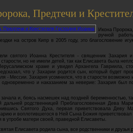
орока, Предтечи и Крестите
Икона Пророка,
ручной работ
ездки на остров Кипр в 2005 году, это благословение иг
ели святого Иоанна Крестителя - священник Захария 
 старости, но не имели детей, так как Елисавета была не
Иерусалимском храме и увидел Архангела Гавриила, ст
редсказал, что у Захарии родится сын, который будет пр
я - Мессии. Захария усомнился, что в старости возможно 
ь одновременно и наказанием за неверие: Захария был 
зачала и, боясь насмешек над поздней беременностью, та
 дальней родственницей Преблагословенная Дева Мария
лнившись Святого Духа, первая приветствовала Деву 
арию и воплотившегося в Ней Сына Божия приветствовал «
 в утробе матери своей, праведной Елисаветы.
святая Елисавета родила сына, все родственники и друзья 