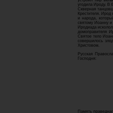
угодила Ироду. В 
Скверная танцовщ
Крестителя. Ирод 
и народа, которы
святому Иоанну и 
Иродиада исколола
домоправителя Ир
Святое тело Иоанн
совершилось злод
Христовом.
Русская Правосла
Господня:
Память праведнаго