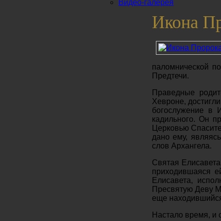
Видео-галерея
Икона Пр
паломнической по
Предтечи.
Праведные родит
Хевроне, достигли
богослужение в 
кадильного. Он п
Церковью Спасител
дано ему, являяс
слов Архангела.
Святая Елисавета 
приходившаяся ей
Елисавета, испо
Пресвятую Деву М
еще находившийся
Настало время, и 