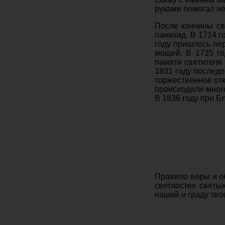
руками помогал не
После кончины св
панихид. В 1714 г
году пришлось пе
мощей. В 1735 го
памяти святителя 
1831 году последо
торжественное отк
происходили мног
В 1836 году при 
Правило веры и о
светлостех святы
нашей и граду тво