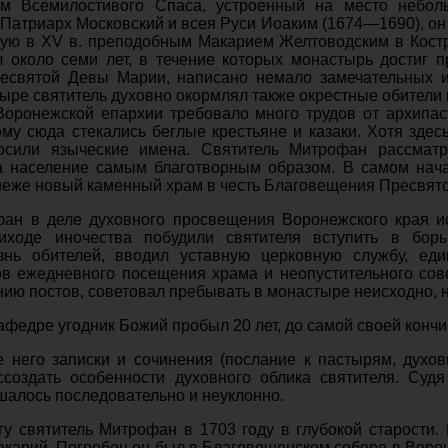
ам Всемилостивого Спаса, устроенный на место небол
 Патриарх Московский и всея Руси Иоаким (1674—1690), о
ную в XV в. преподобным Макарием Желтоводским в Костр
л около семи лет, в течение которых монастырь достиг 
святой Девы Марии, написано немало замечательных ик
ыре святитель духовно окормлял также окрестные обители 
Воронежской епархии требовало много трудов от архипа
ому сюда стекались беглые крестьяне и казаки. Хотя зде
осили языческие имена. Святитель Митрофан рассматр
а население самым благотворным образом. В самом нача
неже новый каменный храм в честь Благовещения Пресвят
ан в деле духовного просвещения Воронежского края и
ходе иночества побудили святителя вступить в борь
знь обителей, вводил уставную церковную службу, ед
ов ежедневного посещения храма и неопустительного сов
нию постов, советовал пребывать в монастыре неисходно, 
федре угодник Божий пробыл 20 лет, до самой своей кончи
 него записки и сочинения (послание к пастырям, духо
ссоздать особенности духовного облика святителя. Суд
алось последовательно и неуклонно.
гу святитель Митрофан в 1703 году в глубокой старости.
акарий. Погребен он был в Благовещенском соборе в Воро