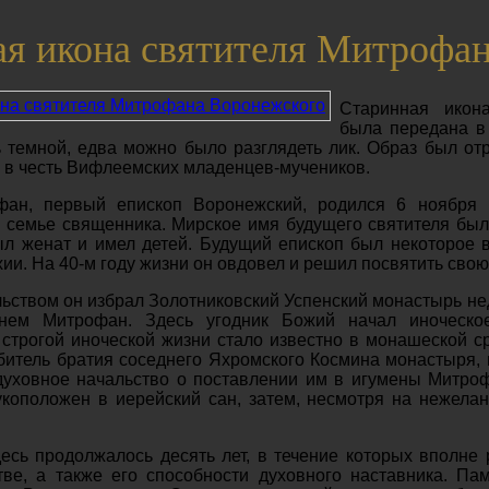
я икона святителя Митрофа
Старинная икон
была передана в 
 темной, едва можно было разглядеть лик. Образ был от
е в честь Вифлеемских младенцев-мучеников.
фан, первый епископ Воронежский, родился 6 ноября 
 семье священника. Мирское имя будущего святителя был
ыл женат и имел детей. Будущий епископ был некоторое
ии. На 40-м году жизни он овдовел и решил посвятить свою
ством он избрал Золотниковский Успенский монастырь нед
нем Митрофан. Здесь угодник Божий начал иноческое
 строгой иноческой жизни стало известно в монашеской ср
битель братия соседнего Яхромского Космина монастыря, н
духовное начальство о поставлении им в игумены Митро
коположен в иерейский сан, затем, несмотря на нежела
десь продолжалось десять лет, в течение которых вполне
ве, а также его способности духовного наставника. Пам