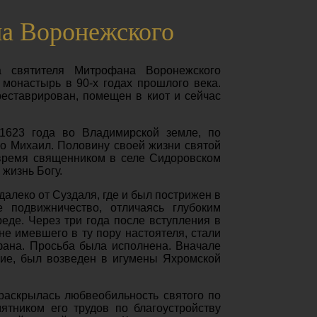
на Воронежского
а святителя Митрофана Воронежского
монастырь в 90-х годах прошлого века.
реставрирован, помещен в киот и сейчас
1623 года во Владимирской земле, по
о Михаил. Половину своей жизни святой
 время священником в селе Сидоровском
 жизнь Богу.
алеко от Суздаля, где и был пострижен в
 подвижничество, отличаясь глубоким
еде. Через три года после вступления в
е имевшего в ту пору настоятеля, стали
фана. Просьба была исполнена. Вначале
ние, был возведен в игумены Яхромской
 раскрылась любвеобильность святого по
ятником его трудов по благоустройству