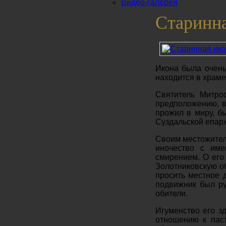
Видео-галерея
Старинна
Икона была очень
находится в храм
Святитель Митро
предположению, в
прожил в миру, б
Суздальской епарх
Своим местожитель
иночество с име
смирением. О его
Золотниковскую о
просить местное 
подвижник был ру
обители.
Игуменство его з
отношению к паст