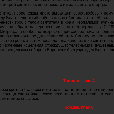
сти гроб святителя, почитаемого им за «святого старца».
ятителя воронежцы часто выражали свою любовь к нему
оду Благовещенский собор сильно обветшал, потребовалас
ренести гроб с телом святителя в храм Неопалимой Купин
ду, при обратном перенесении, оно подтвердилось. С 18
Митрофана особенно возросло, при соборе начали появлят
вало официальное донесение об этом Синоду, по решению 
рытие гроба, а затем последовала канонизация святителя
очисленные исцеления страждущих телесными и душевным
Благовещенском соборе в Воронеже был учрежден Благове
Тропарь, глас 4
браз кротости словом и житием пастве твоей, отче смирен
х солнца светлейше возсиялеси, венцем нетления и сла
ему в мире спастися.
Кондак, глас 8