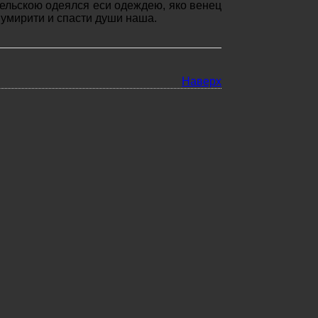
тельскою одеялся еси одеждею, яко венец
 умирити и спасти души наша.
Наверх