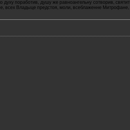
 духу поработив, душу же равноангельну сотворив, святи
е, всех Владыце предстоя, моли, всеблаженне Митрофане,