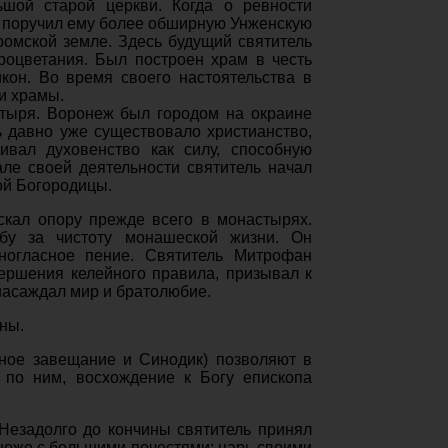
ьшой старой церкви. Когда о ревности
н поручил ему более обширную Унженскую
омской земле. Здесь будущий святитель
процветания. Был построен храм в честь
он. Во время своего настоятельства в
и храмы.
стыря. Воронеж был городом на окраине
сь давно уже существовало христианство,
ивал духовенство как силу, способную
ле своей деятельности святитель начал
ой Богородицы.
скал опору прежде всего в монастырях.
бу за чистоту монашеской жизни. Он
иногласное пение. Святитель Митрофан
ершения келейного правила, призывал к
насаждал мир и братолюбие.
ны.
вное завещание и Синодик) позволяют в
я по ним, восхождение к Богу епископа
 Незадолго до кончины святитель принял
неже с большими почестями: царь своими