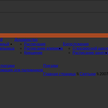
ей
Духовенство
инный
Расписание
Богослужения
ельница
Расписание клириков
О воскресной школ
Крещение
Расписание заняти
поездки
Поездки
мация для паломников
Главная страница
\\
Святыни
\\
2007