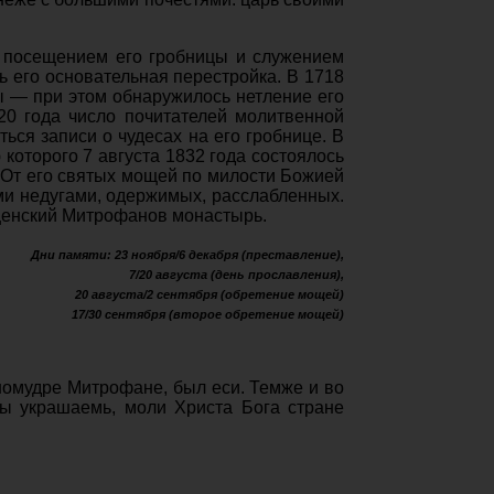
 посещением его гробницы и служением
ь его основательная перестройка. В 1718
ы — при этом обнаружилось нетление его
20 года число почитателей молитвенной
ься записи о чудесах на его гробнице. В
которого 7 августа 1832 года состоялось
. От его святых мощей по милости Божией
и недугами, одержимых, расслабленных.
щенский Митрофанов монастырь.
Дни памяти: 23 ноября/6 декабря (преставление),
7/20 августа (день прославления),
20 августа/2 сентября (обретение мощей)
17/30 сентября (второе обретение мощей)
номудре Митрофане, был еси. Темже и во
вы украшаемь, моли Христа Бога стране