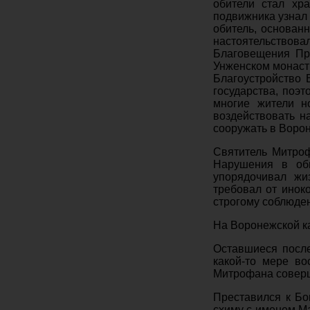
обители стал хр
подвижника узнал
обитель, основан
настоятельствова
Благовещения Пре
Унженском монаст
Благоустройство 
государства, поэт
многие жители н
воздействовать н
сооружать в Воро
Святитель Митроф
Нарушения в оби
упорядочивал жи
требовал от инок
строгому соблюде
На Воронежской ка
Оставшиеся после
какой-то мере во
Митрофана соверш
Преставился к Бо
схиму с именем М