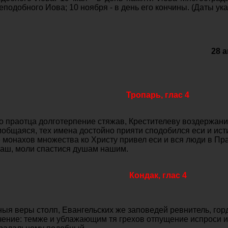
подобного Иова; 10 ноября - в день его кончины. (Даты ук
28 
Тропарь, глас 4
о праотца долготерпение стяжав, Крестителеву воздержан
общаяся, тех имена достойно прияти сподобился еси и ис
 монахов множества ко Христу привел еси и вся люди в Пр
наш, моли спастися душам нашим.
Кондак, глас 4
ныя веры столп, Евангельских же заповедей ревнитель, го
чение: темже и ублажающим тя грехов отпущение испроси и