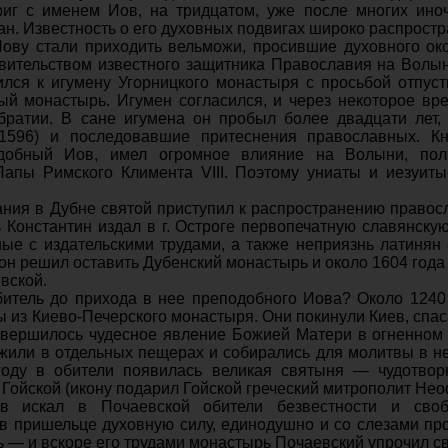
иг с именем Иов, на тридцатом, уже после многих иноч
н. Известность о его духовных подвигах широко распро­стр
ову стали приходить вельможи, просившие ду­ховного ок
вительством известного защитника Православия на Волыни
ился к игумену Угорницкого монастыря с просьбой отпу­с
ый мона­стырь. Игумен согласился, и через некоторое в
братии. В сане игумена он пробыл более двадцати лет,
1596) и последовавшие притес­нения православных. Кн
добный Иов, имел огромное влияние на Волыни, поль
 Папы Римского Климен­та VIII. Поэтому униаты и иезуит
­ния в Дубне святой приступил к распространению правосл
ь Константин издал в г. Остроге первопечатную славян­ск
ные с издательскими трудами, а также неп­риязнь латинян
 он решил оставить Дубенский монастырь и около 1604 года
вской.
битель до прихо­да в нее преподобного Иова? Около 1240 
из Ки­ево-Печерского монастыря. Они по­кинули Киев, спа
овершилось чудесное явление Божией Матери в огненном 
 жили в отдельных пещерах и собирались для молитвы в 
году в обите­ли появилась великая святыня — чудотво
ойской (икону подарил Гойской грече­ский митрополит Неоф
 искал в Поча­евской обители безвестности и своб
 пришельце ду­ховную силу, единодушно и со слеза­ми пр
ь — и вскоре его трудами монастырь Почаевский упрочил с