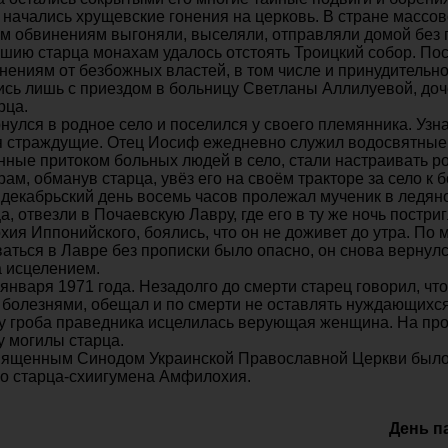
в начались хрущевские гонения на церковь. В стране массо
м обвинениям выгоняли, выселяли, отправляли домой без п
шию старца монахам удалось отстоять Троицкий собор. Пос
нениям от безбожных властей, в том числе и принудительн
сь лишь с приездом в больницу Светланы Аллилуевой, доч
рца.
улся в родное село и поселился у своего племянника. Узнав
я страждущие. Отец Иосиф ежедневно служил водосвятные
нные притоком больных людей в село, стали настраивать ро
ам, обманув старца, увёз его на своём тракторе за село к б
 декабрьский день восемь часов пролежал мученик в ледян
, отвезли в Почаевскую Лавру, где его в ту же ночь постри
ия Иппонийского, боялись, что он не доживет до утра. П
аться в Лавре без прописки было опасно, он снова вернул
а исцелением.
января 1971 года. Незадолго до смерти старец говорил, что
 болезнями, обещал и по смерти не оставлять нуждающихся
 у гроба праведника исцелилась верующая женщина. На пр
у могилы старца.
Священным Синодом Украинской Православной Церкви было 
го старца-схиигумена Амфилохия.
День п