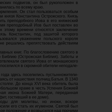
еских подвигов, он был рукопо­ложен в
анилась по всему краю.
ормления. Он стал пользо­ваться особым
 князя Кон­стантина Острожского. Князь
тить преподобного Иова в его княже­ский
ремя преподобный Иов был поставлен во
 к этому времени относятся заключение
язь Констан­тин, под зашитой которого
зовался ува­жением польского короля
ыне решались препятствовать действи­ям
авных книг. По благословению святого в
ую Библию (Острожская Библия). Заботы и
 отвлекали святого Иова от монашеского
 посе­лился в скромной обители неподале­
года здесь поселились пустын­ножители-
саясь от нашествия полчищ Батыя. В 1340
столпе. До конца XVI века обитель была
небольшом храме в честь Успения Божией
рная икона Божией Матери, переданная
ит, гостивший в ее доме).
о­ды для молитвы, но иноки, вскоре
осили его стать их игуменом. Святой был
вое положение и возвысился над прочими