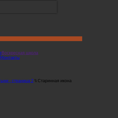
е
Воскресная школа
й
Контакты
ыни - страница 2
\\
Старинная икона