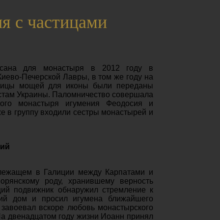
я с частицами
исана для монастыря в 2012 году в
Киево-Печерской Лавры, в том же году на
тицы мощей для иконы были переданы
стам Украины. Паломничество совершала
ского монастыря игумения Феодосия и
е в группу входили сестры монастырей и
кий
лежащем в Галиции между Карпата­ми и
рянскому роду, хранившему вер­ность
щий подвижник обнаружил стремление к
кий дом и просил игу­мена ближайшего
н завоевал вскоре любовь монастырского
На двенад­цатом году жизни Иоанн принял