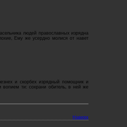
насельника людей православных изрядна
лохие, Ему же усердно молися от навет
лезнех и скорбех изрядный помощник и
 вопием ти: сохрани обитель, в ней же
Наверх