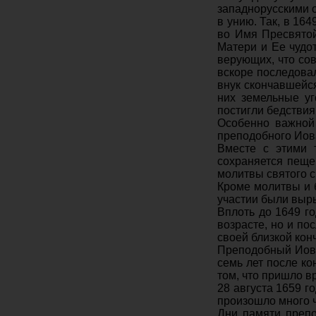
западнорус­скими 
в унию. Так, в 1
во Имя Пресвятой
Матери и Ее чудо
верующих, что сов
вскоре последовал
внук скон­чавшейс
них земельные уг
постигли бедствия
Особенно важной 
преподобного Иова
Вместе с этими 
сохраняется пещер
молитвы святого с
Кроме молитвы и б
участии были выры
Вплоть до 1649 г
возрасте, но и по
своей близкой кон
Преподобный Иов 
семь лет после к
том, что при­шло 
28 августа 1659 
произошло много ч
Дни памяти препо