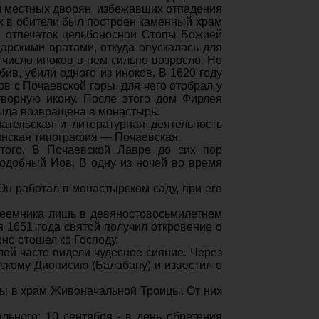
 ме­стных дворян, избежавших отпаде­ния
х в обители был построен каменный храм
е отпечаток цельбоносной Стопы Божией
рски­ми вратами, откуда опускалась для
 число иноков в нем сильно возросло. Но
бив, убили одного из иноков. В 1620 году
в с По­чаевской горы, для чего отобрал у
творную икону. После этого дом Фирлея
была возвращена в мона­стырь.
тельская и литературная де­ятельность
вянская типография — Почаевская.
ятого. В Почаевской Лавре до сих пор
еподобный Иов. В одну из ночей во время
н работал в мона­стырском саду, при его
реемника лишь в девяностовосьми­летнем
ря 1651 года святой получил откровение о
о ото­шел ко Господу.
ой часто видели чудесное сияние. Через
скому Дионисию (Балабану) и известил о
ны в храм Живоначальной Троицы. От них
льного; 10 сентября - в день обретения