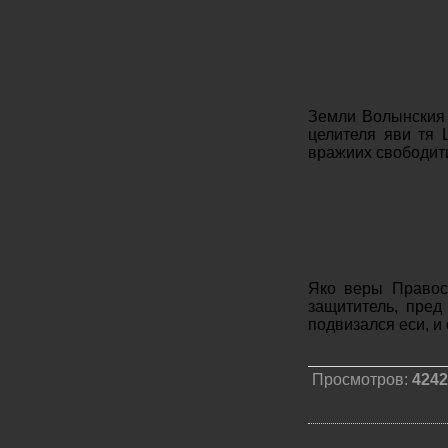
Земли Волынския 
целителя яви тя 
вражиих свободит
Яко веры Правосл
защититель, пред
подвизался еси, и
Просмотров:
4242