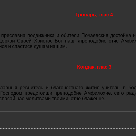
Тропарь, глас 4
преславна подвижника и обители Почаевския достойна 
Церкви Своей Христос Бог наш, /преподобие отче Амфи
ися и спастися душам нашим.
Кондак, глас 3
авныя ревнитель и благочестнаго жития учитель, в бо
 Господом предстоиши преподобне Амфилохие, сего ради
 спасай нас молитвами твоими, отче блаженне.