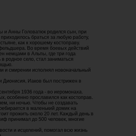
вы и Анны Головатюк родился сын, при
 приходилось браться за любую работу,
стьяне, как к хорошему костоправу.
 фельдшера. Во время боевых действий
н немцами в Альпы, где три года
 в родное село, стал заниматься
ощью.
бии и смирении исполнял новоначальный
и Дионисия, Иаков был пострижен в
ентября 1936 года - во иеромонаха.
х, особенно прославился как костоправ.
нем, ни ночью. Чтобы не создавать
ребирается в маленький домик на
ит прожить около 20 лет. Каждый день в
иф принимал до 500 человек, многие
вости и исцелений, помогал всю жизнь
.