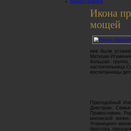
Видео-галерея
Икона п
мощей
нее были устано
Матушке Игумении
большая группа,
настоятельница С
воспитанницы детс
Преподобный Иов 
Днестром. Семья
Православию. Ро
иноческой жизни.
Угорницкого мона
братства, про­зор