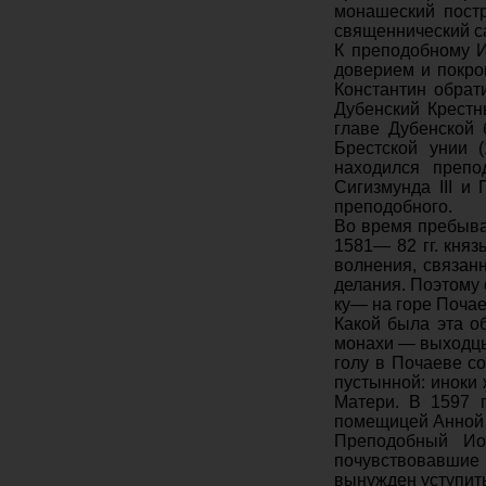
монашеский постр
священнический са
К преподобному И
доверием и покро
Кон­стантин обрат
Дубенский Крестн
главе Дубенской 
Брестской унии (
находился препо
Сигизмунда III и
преподобного.
Во время пребыва
1581— 82 гг. княз
волнения, связан
делания. Поэто­му
ку— на горе Почае
Какой была эта о
монахи — выходцы 
голу в Почаеве с
пустынной: иноки
Матери. В 1597 
помещицей Анной Г
Преподобный Иов
почувствовавшие в
вынужден уступит