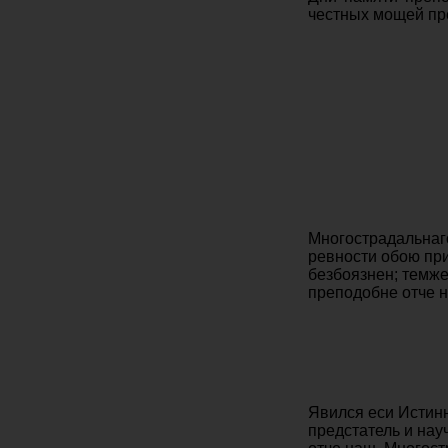
честных мощей пре
Многострадальнаг
ревности обою при
безбоязнен; темже
преподобне отче 
Явился еси Истин
предстатель и нау