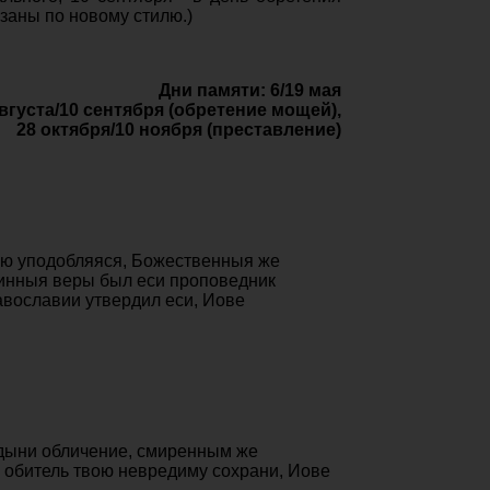
азаны по новому стилю.)
Дни памяти: 6/19 мая
августа/10 сентября (обретение мощей),
28 октября/10 ноября (преставление)
ию уподобляяся, Божественныя же
тинныя веры был еси проповедник
авославии утвердил еси, Иове
рдыни обличение, смиренным же
 обитель твою невредиму сохрани, Иове