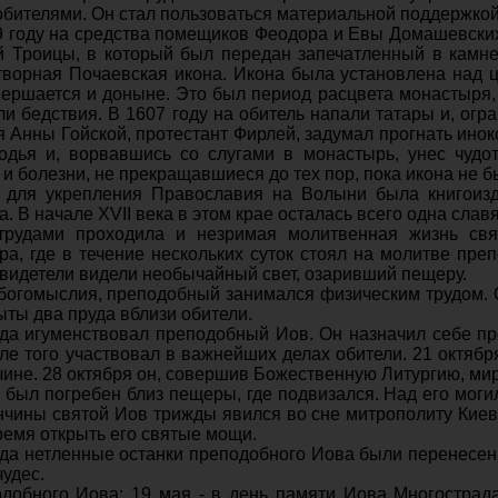
обителями. Он стал пользо­ваться материальной поддержкой
649 году на средства помещиков Феодора и Евы Домашевски
 Троицы, в который был передан запечатленный в камн
творная Почаевская икона. Икона была установлена над ца
ершается и доны­не. Это был период расцвета мона­стыря,
и бед­ствия. В 1607 году на обитель напа­ли татары и, огра
я Анны Гойской, протестант Фирлей, задумал прогнать иноко
одья и, ворвавшись со слугами в монастырь, унес чудо
 и болезни, не прекращавшиеся до тех пор, пока икона не 
для укрепления Православия на Волыни была книго­изда
. В на­чале XVII века в этом крае осталась всего одна сла
трудами проходи­ла и незримая молитвенная жизнь св
а, где в течение нескольких суток стоял на молит­ве пр
видетели видели необычайный свет, озарив­ший пещеру.
огомыслия, преподобный занимался фи­зическим трудом. О
ты два пруда вблизи обители.
ода игуменствовал преподобный Иов. Он назначил себе п
сле того участвовал в важнейших делах оби­тели. 21 октяб
чине. 28 октября он, совершив Божественную Литургию, мирн
был погребен близ пещеры, где подвизался. Над его могил
ончины святой Иов трижды явился во сне митрополиту Киев
время открыть его святые мощи.
года нетленные останки преподобного Иова были пе­ренесе
удес.
добного Иова: 19 мая - в день памяти Иова Многострада