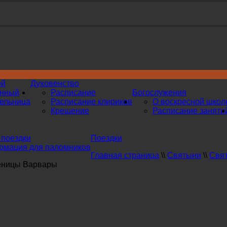
ей
Духовенство
инный
Расписание
Богослужения
ельница
Расписание клириков
О воскресной школ
Крещение
Расписание заняти
поездки
Поездки
мация для паломников
Главная страница
\\
Святыни
\\
Свят
еницы Варвары