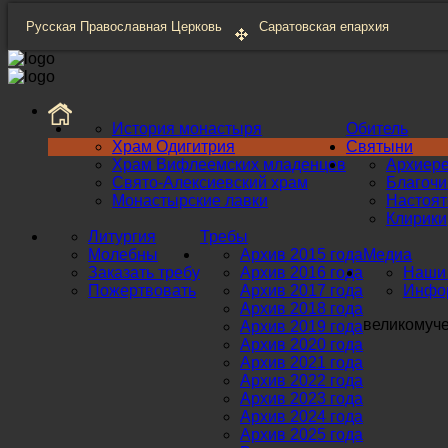
Русская Православная Церковь
Саратовская епархия
История монастыря
Обитель
Храм Одигитрия
Святыни
Храм Вифлеемских младенцев
Архиер
Свято-Алексиевский храм
Благоч
Монастырские лавки
Настоят
Клирики
Литургия
Требы
Молебны
Архив 2015 года
Медиа
Заказать требу
Архив 2016 года
Наши 
Пожертвовать
Архив 2017 года
Инфор
Архив 2018 года
великомуч
Архив 2019 года
Архив 2020 года
Архив 2021 года
Архив 2022 года
Архив 2023 года
Архив 2024 года
Архив 2025 года