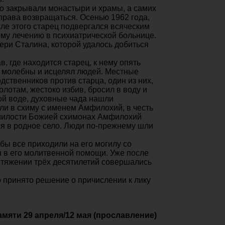
во закрывали монастыри и храмы, а самих
рава возвращаться. Осенью 1962 года,
ле этого старец подвергался всяческим
ому лечению в психиатрической больнице.
ери Сталина, которой удалось добиться
, где находится старец, к нему опять
 молебны и исцелял людей. Местные
дственников против старца, один из них,
олотам, жестоко избив, бросил в воду и
ой воде, духовные чада нашли
гли в схиму с именем Амфилохий, в честь
о милости Божией схимонах Амфилохий
ся в родное село. Люди по-прежнему шли
бы все приходили на его могилу со
 в его молитвенной помощи. Уже после
отяжении трёх десятилетий совершались
принято решение о причислении к лику
амяти 29 апреля/12 мая (прославление)