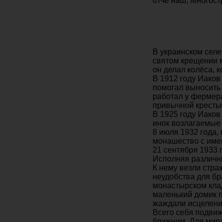
отче наш, Многос
В украинском селе
святом крещении м
он делал колёса, 
В 1912 году Иаков
помогал выносить 
работал у фермера
привычной кресть
В 1925 году Иако
инок возлагаемые н
8 июля 1932 года,
монашество с име
21 сентября 1933 
Исполняя различны
К нему везли стра
неудобства для бр
монастырском клад
маленький домик 
жаждали исцеления 
Всего себя подвиж
ближним. Для мира