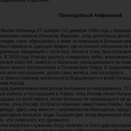
традальному подобный.
Преподобный Амфилохий
 Малая Иловица 27 ноября / 10 декабря 1894 года у Варна
альчика назвали Иаковом. Варнаве, отцу десятерых детей,
колодки, сани, обращались к нему за помощью и больные кре
 был призван в Царскую Армию, где исполнял обязанности
раненых товарищей с поля боя, попал в плен, был отправле
. В 1919 году Иакову удалось совершить побег, вернувшись
янской работой, помогал и больным, обращавшимся за пом
в был принят послушником в Почаевскую Лавру. В трудолю
а него послушания, делал сани, колёса, пел на клиросе...
 по благословению митрополита Варшавского и всей Польш
нем Иосиф.
года рукоположен епископом Антонием во иеродиакона, 27 с
е работы и послушания в Лавре, отец Иосиф лечил больны
ждущих со всей округи, поток больных не прекращался ни д
атии, отец Иосиф, по благословению наместника Лавры, пе
бище, здесь ему вместе с иеромонахом Иринархом, предсто
приходили больные люди. Бывали дни, когда иеромонах Иос
- кто телесного, кто духовного.
ник посвятил служению Богу, получив от Бога дар прозорли
 остались сокрытыми его многие тайные подвиги и борения