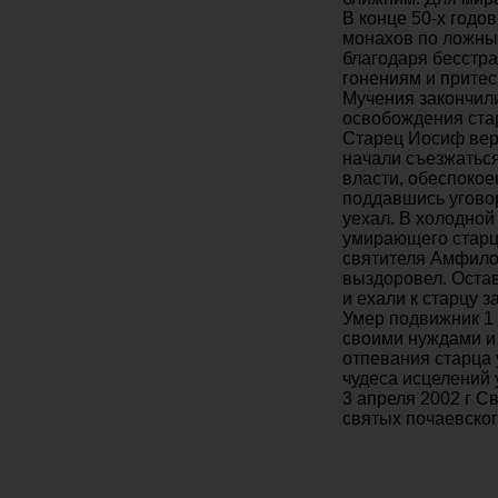
В конце 50-х годо
монахов по ложны
благодаря бесстра
гонениям и притес
Мучения закончили
освобождения ста
Старец Иосиф верн
начали съезжатьс
власти, обеспокое
поддавшись уговор
уехал. В холодной
умирающего старца
святителя Амфилох
выздоровел. Остав
и ехали к старцу з
Умер подвижник 1 
своими нуждами и
отпевания старца
чудеса исцелений 
3 апреля 2002 г 
святых почаевско