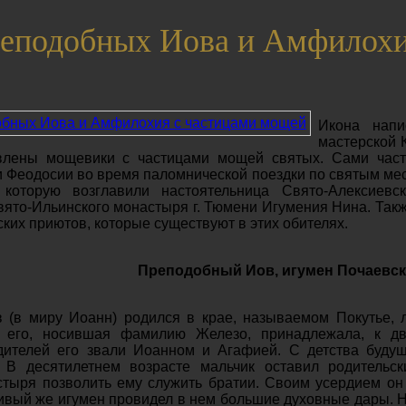
реподобных Иова и Амфилохи
Икона нап
мастерской 
влены мощевики с частицами мощей святых. Сами час
 Феодосии во время паломнической поездки по святым ме
 которую возглавили настоятельница Свято-Алексиев
вято-Ильинского монастыря г. Тюмени Игумения Нина. Такж
ких приютов, которые существуют в этих обителях.
Преподобный Иов, игумен Почаевс
(в миру Иоанн) родился в крае, называемом Покутье, 
 его, носившая фамилию Железо, принадлежала, к дво
дителей его звали Иоанном и Агафией. С детства буду
 В десятилетнем возрасте мальчик оста­вил родительс
­стыря позволить ему служить братии. Своим усердием о
ливый же игумен провидел в нем большие духовные дары. 