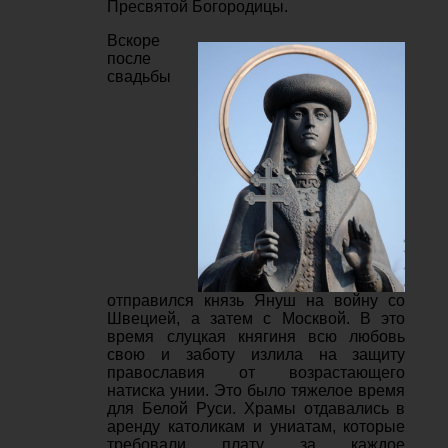
Пресвятой Богородицы.
Вскоре
после
свадьбы
отправился князь Януш на войну со
Швецией, а затем с Москвой. В это
время слуцкая княгиня всю любовь
свою и заботу излила на защиту
православия от возрастающего
натиска унии. Это было тяжелое время
для Белой Руси. Храмы отдавались в
аренду католикам и униатам, которые
требовали плату за каждое