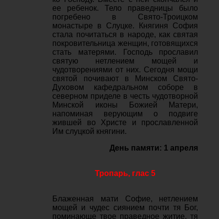
ее ребенок. Тело праведницы было
погребено в Свято-Троицком
монастыре в Слуцке. Княгиня София
стала почитаться в народе, как святая
покровительница женщин, готовящихся
стать матерями. Господь прославил
святую нетлением мощей и
чудотворениями от них. Сегодня мощи
святой почивают в Минском Свято-
Духовом кафедральном соборе в
северном приделе в честь чудотворной
Минской иконы Божией Матери,
напоминая верующим о подвиге
жившей во Христе и прославленной
Им слуцкой княгини.
День памяти: 1 апреля
Тропарь, глас 5
Блаженная мати Софие, нетлением
мощей и чудес сиянием почти тя Бог,
поминающе твое праведное житие, тя