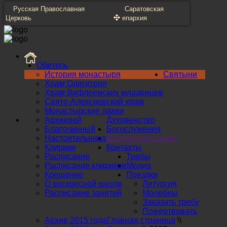
Русская Православная
Саратовская
Церковь
епархия
Обитель
История монастыря
Святыни
Храм Одигитрия
Храм Вифлеемских младенцев
Свято-Алексиевский храм
Монастырские лавки
Архиерей
Духовенство
Благочинный
Богослужения
Настоятельница
Воскресная школа
Клирики
Контакты
Расписание
Требы
Расписание клириков
Медиа
Крещение
Поездки
О воскресной школе
Литургия
Расписание занятий
Молебны
Заказать требу
Пожертвовать
Архив 2015 года
Главная страница
\\