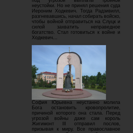
под угрозой выплаты тройной
неустойки. Но не принял решения суда
Иероним Ходкевич. Тогда Радзивилл,
разгневавшись, начал собирать войско,
чтобы войной отправиться на Слуцк и
силой захватить неправедное
богатство. Стал готовиться к войне и
Ходкевич…
София Юрьевна неустанно молила
Бога остановить кровопролитие,
причиной которого она стала. Перед
угрозой войны даже сам король
Жигимонт III отправил послов,
призывая к миру. Все православное