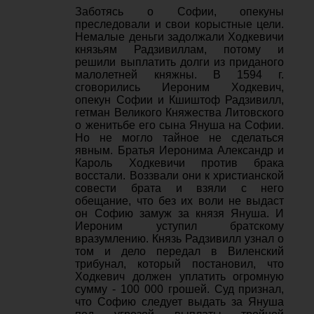
Заботясь о Софии, опекуны
преследовали и свои корыстные цели.
Немалые деньги задолжали Ходкевичи
князьям Радзивиллам, потому и
решили выплатить долги из приданого
малолетней княжны. В 1594 г.
сговорились Иероним Ходкевич,
опекун Софии и Кшиштоф Радзивилл,
гетман Великого Княжества Литовского
о женитьбе его сына Януша на Софии.
Но не могло тайное не сделаться
явным. Братья Иеронима Александр и
Кароль Ходкевичи против брака
восстали. Воззвали они к христианской
совести брата и взяли с него
обещание, что без их воли не выдаст
он Софию замуж за князя Януша. И
Иероним уступил братскому
вразумлению. Князь Радзивилл узнал о
том и дело передал в Виленский
трибунал, который постановил, что
Ходкевич должен уплатить огромную
сумму - 100 000 грошей. Суд признал,
что Софию следует выдать за Януша