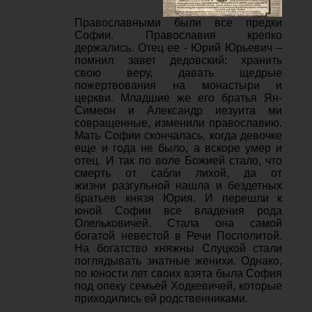
Православными были все предки
Софии. Православия крепко
держались. Отец ее - Юрий Юрьевич –
помнил завет дедовский: хранить
свою веру, давать щедрые
пожертвования на монастыри и
церкви. Младшие же его братья Ян-
Симеон и Александр иезуита ми
совращенные, изменили православию.
Мать Софии скончалась, когда девочке
еще и года не было, а вскоре умер и
отец. И так по воле Божией стало, что
смерть от сабли лихой, да от
жизни разгульной нашла и бездетных
братьев князя Юрия. И перешли к
юной Софии все владения рода
Олельковичей. Стала она самой
богатой невестой в Речи Посполитой.
На богатство княжны Слуцкой стали
поглядывать знатные женихи. Однако,
по юности лет своих взята была София
под опеку семьей Ходкевичей, которые
приходились ей родственниками.