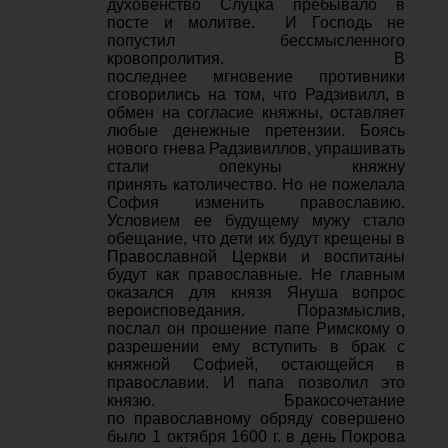
духовенство Слуцка пребывало в
посте и молитве. И Господь не
попустил бессмысленного
кровопролития. В
последнее мгновение противники
сговорились на том, что Радзивилл, в
обмен на согласие княжны, оставляет
любые денежные претензии. Боясь
нового гнева Радзивиллов, упрашивать
стали опекуны княжну
принять католичество. Но не пожелала
София изменить православию.
Условием ее будущему мужу стало
обещание, что дети их будут крещены в
Православной Церкви и воспитаны
будут как православные. Не главным
оказался для князя Януша вопрос
вероисповедания. Поразмыслив,
послал он прошение папе Римскому о
разрешении ему вступить в брак с
княжной Софией, остающейся в
православии. И папа позволил это
князю. Бракосочетание
по православному обряду совершено
было 1 октября 1600 г. в день Покрова