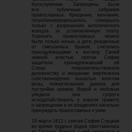
богослужение. Запрещены были
все публичные собрания
православных. Крещение, венчание,
погребениеразрешалось совершать
только с разрешения католического
ксендза за установленную плату.
Хоронить православных можно
было только ночью, а дети, рожденные
от смешанных браков, считались
принадлежащими к костелу. Своей
земной властью святая София
защитила принадлежавший ей
Слуцк: покровительствовала
духовенству и мещанам: жертвовала
собственноручно вышитые золотом
ризы, пожертвования давала для
постройки храмов. Верой и любовью
убедила она супруга
исходатайствовать у короля грамоту
о запрещении в их владениях насильно
принуждать православных к унии.
19 марта 1612 г. святая София Слуцкая
во время трудных родов преставилась
ко Господу. Вместе с ней скончался и