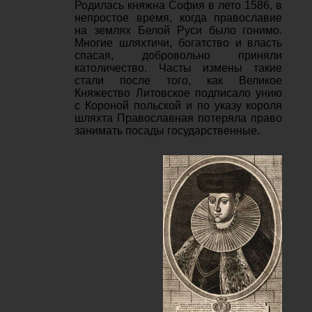
Родилась княжна София в лето 1586, в
непростое время, когда православие
на землях Белой Руси было гонимо.
Многие шляхтичи, богатство и власть
спасая, добровольно приняли
католичество. Часты измены такие
стали после того, как Великое
Княжество Литовское подписало унию
с Короной польской и по указу короля
шляхта Православная потеряла право
занимать посады государственные.