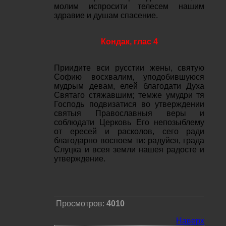
молим испросити телесем нашим
здравие и душам спасение.
Кондак, глас 4
Приидите вси русстии жены, святую
Софию восхвалим, уподобившуюся
мудрым девам, елей благодати Духа
Святаго стяжавшим; темже умудри тя
Господь подвизатися во утверждении
святыя Православныя веры и
соблюдати Церковь Его непозыблему
от ересей и расколов, сего ради
благодарно воспоем ти: радуйся, града
Слуцка и всея земли нашея радосте и
утверждение.
Просмотров:
4010
Наверх