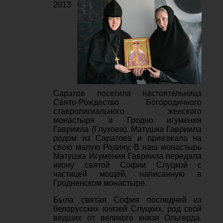
2013
Саратов посетила настоятельница
Свято-Рождество Богородичного
ставропигиального женского
монастыря в Гродно игумения
Гавриила (Глухова). Матушка Гавриила
родом из Саратова и приезжала на
свою малую Родину. В наш монастырь
Матушка Игумения Гавриила передала
икону святой Софии Слуцкой с
частицей мощей, написанную в
Гродненском монастыре.
Была святая София последней из
белорусских князей Слуцких, род свой
ведших от великого князя Ольгерда.