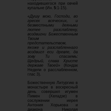
находившегося при овчей
купальне (Ин.
5
:1-15).
«
Душу мою, Господи, во
гресех всяческих, и
безместными деяньми
лютее разслаблену,
воздвигни Божественным
Твоим
предстательством,
якоже и разслабленнаго
воздвигл еси древле, да
зову Ти спасаемь:
Щедрый, слава Христе
державе Твоей
» (Кондак
Недели о расслабленном,
глас 3).
Божественную Литургию в
монастыре в воскресный
день совершил игумен
Пимен (Хеладзе) в
сослужении иерея
Антония Хорькова и
диакона Николая