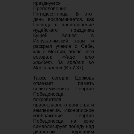
празднуется
Преполовение
Пятидесятницы. В этот
день воспоминается, как
Господь в преполовение
иудейскаго праздника
Кущей вошел в
Иерусалимский храм и
раскрыл учение о Себе,
как о Мессии, после чего
воззвал:
«Аще кто
жаждет, да грядет ко
Мне и пиет»
(Ин.
7
:37).
Также сегодня Церковь
отмечает память
великомученика Георгия
Победоносца,
покровителя
православного воинства и
земледелия. Иконописное
изображение Георгия
Победоносца на коне
символизирует победу над
диаволом – «древним