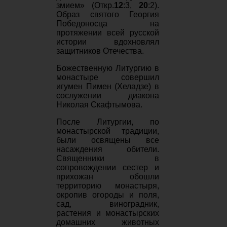
змием» (Откр.
12
:3,
20
:2).
Образ святого
Георгия
Победоносца
на
протяжении всей русской
истории вдохновлял
защитников Отечества.
Божественную Литургию в
монастыре совершил
игумен Пимен (Хеладзе) в
сослужении диакона
Николая Скафтымова.
После Литургии, по
монастырской традиции,
были освящены все
насаждения обители.
Священники в
сопровождении сестер и
прихожан обошли
территорию монастыря,
окропив огороды и поля,
сад, виноградник,
растения и монастырских
домашних животных