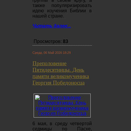
группы в своём кругу, а
также популяризировать
идею изучения Библии в
нашей стране.
Читать далее...
Просмотров:
83
Среда, 06 Май 2026 18:29
Преполовение
Пятидесятницы. День
памяти великомученика
Георгия Победоносца
6 мая, в среду четвертой
седмицы по Пасхе,