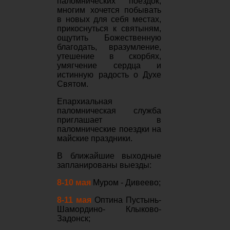
паломнических поездок,
многим хочется побывать
в новых для себя местах,
прикоснуться к святыням,
ощутить Божественную
благодать, вразумление,
утешение в скорбях,
умягчение сердца и
истинную радость о Духе
Святом.
Епархиальная
паломническая служба
приглашает в
паломнические поездки на
майские праздники.
В ближайшие выходные
запланированы выезды:
8-10 мая
Муром - Дивеево;
8-11 мая
Оптина Пустынь-
Шамордино- Клыково-
Задонск;