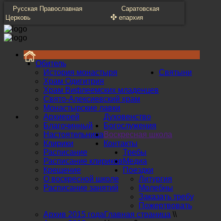
Русская Православная
Саратовская
Церковь
епархия
Обитель
История монастыря
Святыни
Храм Одигитрия
Храм Вифлеемских младенцев
Свято-Алексиевский храм
Монастырские лавки
Архиерей
Духовенство
Благочинный
Богослужения
Настоятельница
Воскресная школа
Клирики
Контакты
Расписание
Требы
Расписание клириков
Медиа
Крещение
Поездки
О воскресной школе
Литургия
Расписание занятий
Молебны
Заказать требу
Пожертвовать
Архив 2015 года
Главная страница
\\