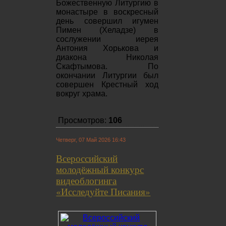
Божественную Литургию в
монастыре в воскресный
день совершил игумен
Пимен (Хеладзе) в
сослужении иерея
Антония Хорькова и
диакона Николая
Скафтымова. По
окончании Литургии был
совершен Крестный ход
вокруг храма.
Просмотров:
106
Четверг, 07 Май 2026 16:43
Всероссийский
молодёжный конкурс
видеоблогинга
«Исследуйте Писания»