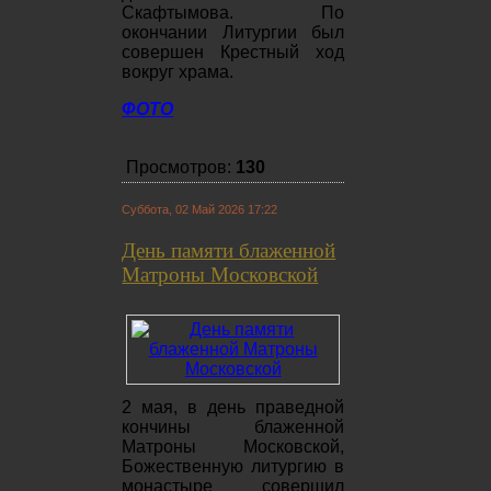
Скафтымова. По
окончании Литургии был
совершен Крестный ход
вокруг храма.
ФОТО
Просмотров:
130
Суббота, 02 Май 2026 17:22
День памяти блаженной
Матроны Московской
2 мая, в день праведной
кончины блаженной
Матроны Московской,
Божественную литургию в
монастыре совершил