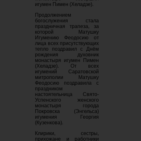
игумен Пимен (Хеладзе).
Продолжением
богослужения стала
праздничная трапеза, за
которой Матушку
Игумению Феодосию от
лица всех присутствующих
тепло поздравил с Днём
рождения духовник
монастыря игумен Пимен
(Хеладзе). От всех
игумений Саратовской
митрополии Матушку
Феодосию поздравила с
праздником
настоятельница Свято-
Успенского женского
монастыря города
Покровска (Энгельса)
игумения Георгия
(Кузенкова).
Клирики, сестры,
прихожане и работники