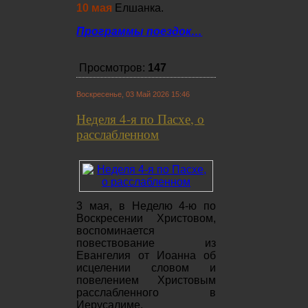
10 мая
Елшанка.
Программы поездок…
Просмотров:
147
Воскресенье, 03 Май 2026 15:46
Неделя 4-я по Пасхе, о
расслабленном
3 мая, в Неделю 4-ю по
Воскресении Христовом,
воспоминается
повествование из
Евангелия от Иоанна об
исцелении словом и
повелением Христовым
расслабленного в
Иерусалиме,