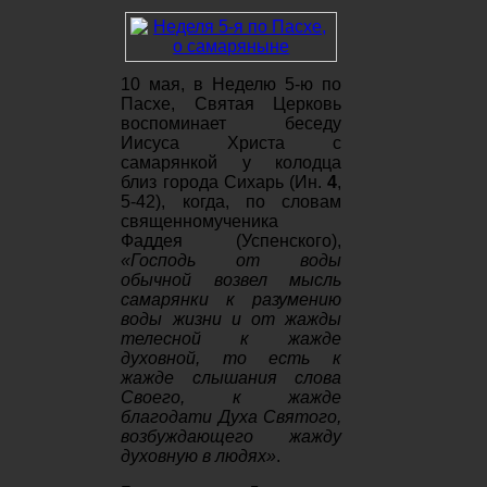
10 мая, в Неделю 5-ю по
Пасхе, Святая Церковь
воспоминает беседу
Иисуса Христа с
самарянкой у колодца
близ города Сихарь (Ин.
4
,
5-42), когда, по словам
священномученика
Фаддея (Успенского),
«Господь от воды
обычной возвел мысль
самарянки к разумению
воды жизни и от жажды
телесной к жажде
духовной, то есть к
жажде слышания слова
Своего, к жажде
благодати Духа Святого,
возбуждающего жажду
духовную в людях»
.